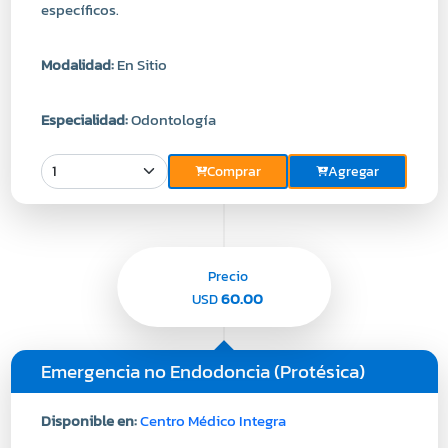
Modalidad:
En Sitio
Especialidad:
Odontología
Comprar
Agregar
Precio
60.00
USD
Emergencia no Endodoncia (Protésica)
Disponible en:
Centro Médico Integra
Descripcion:
La Odontología es una especialidad
médica que trata, previene y estudia enfermedades