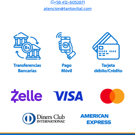
+58 412-6052871
atencion@tantovital.com