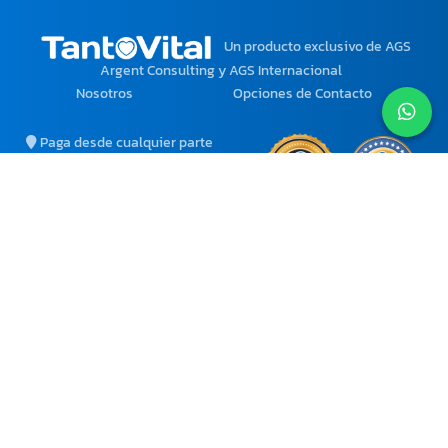
Un producto exclusivo
de AGS
Argent Consulting y AGS Internacional
Nosotros
Opciones de Contacto
Paga desde cualquier parte
del mundo con tu moneda
local.
Ciertos Productos y
Servicios solo están
disponibles para Venezuela.
atencion@tantovital.com
agsinternacional2@gmail.com
+58 412-6052871