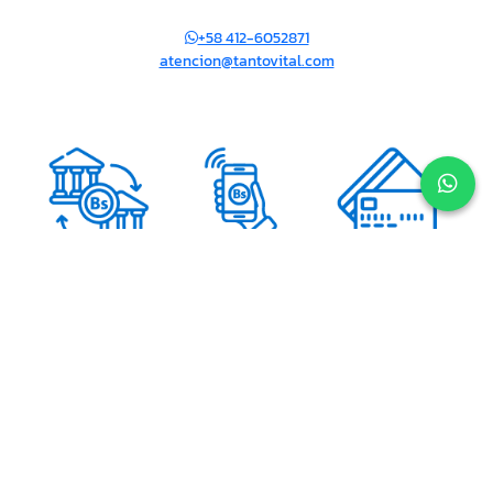
+58 412-6052871
atencion@tantovital.com