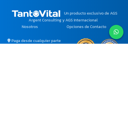
Un producto exclusivo
de AGS
Argent Consulting y AGS Internacional
Nosotros
Opciones de Contacto
Paga desde cualquier parte
del mundo con tu moneda
local.
Ciertos Productos y
Servicios solo están
disponibles para Venezuela.
atencion@tantovital.com
agsinternacional2@gmail.com
+58 412-6052871