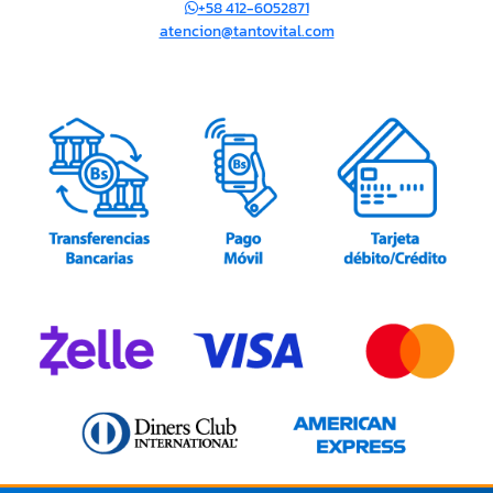
+58 412-6052871
atencion@tantovital.com