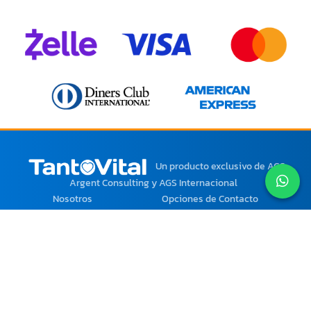
Un producto exclusivo
de AGS
Argent Consulting y AGS Internacional
Nosotros
Opciones de Contacto
Paga desde cualquier parte
del mundo con tu moneda
local.
Ciertos Productos y
Servicios solo están