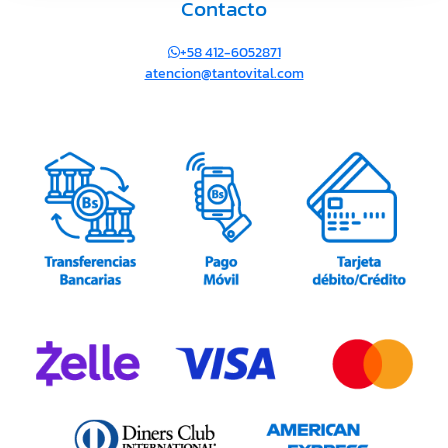
Contacto
+58 412-6052871
atencion@tantovital.com