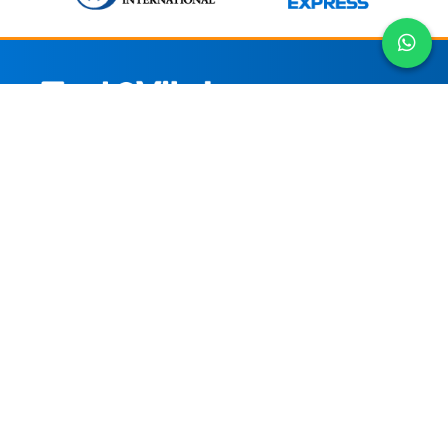
Un producto exclusivo
de AGS
Argent Consulting y AGS Internacional
Nosotros
Opciones de Contacto
Paga desde cualquier parte
del mundo con tu moneda
local.
Ciertos Productos y
Servicios solo están
disponibles para Venezuela.
atencion@tantovital.com
agsinternacional2@gmail.com